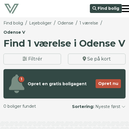
Find bolig
/
/
/
/
Find bolig
Lejeboliger
Odense
1 værelse
Odense V
Find 1 værelse i Odense V
Filtrér
Se på kort
1
Opret nu
Opret en gratis boligagent
0 boliger fundet
Sortering:
Nyeste først
©
OpenStreetMap
contributors ©
CARTO