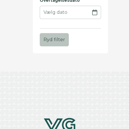
Overtagelsesdato
Ryd filter
+
−