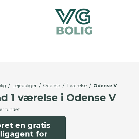
/
/
/
/
lig
Lejeboliger
Odense
1 værelse
Odense V
nd 1 værelse i Odense V
ger fundet
ret en gratis
ligagent for