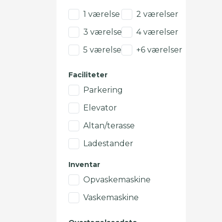
1 værelse
2 værelser
3 værelser
4 værelser
5 værelser
+6 værelser
Faciliteter
Parkering
Elevator
Altan/terasse
Ladestander
Inventar
Opvaskemaskine
Vaskemaskine