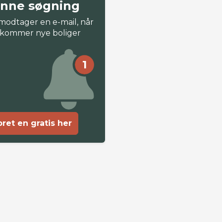
nne søgning
modtager en e-mail, når
 kommer nye boliger
1
ret en gratis her