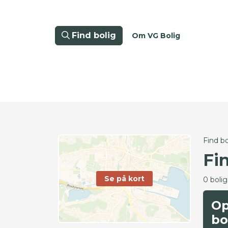
Find bolig
Om VG Bolig
Find bo
Fi
Se på kort
0 boli
Op
bo