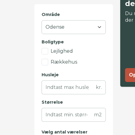
de
Du 
Område
der
Boligtype
Lejlighed
Rækkehus
Husleje
Op
kr.
Størrelse
m2
Vælg antal værelser