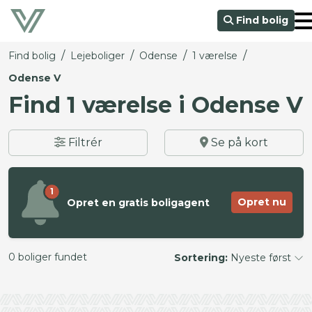
Find bolig
/
/
/
/
Find bolig
Lejeboliger
Odense
1 værelse
Odense V
Find 1 værelse i Odense V
Filtrér
Se på kort
1
Opret nu
Opret en gratis boligagent
0 boliger fundet
Sortering:
Nyeste først
©
OpenStreetMap
contributors ©
CARTO