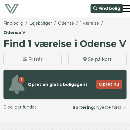
Find bolig
/
/
/
/
Find bolig
Lejeboliger
Odense
1 værelse
Odense V
Find 1 værelse i Odense V
Filtrér
Se på kort
1
Opret nu
Opret en gratis boligagent
0 boliger fundet
Sortering:
Nyeste først
©
OpenStreetMap
contributors ©
CARTO