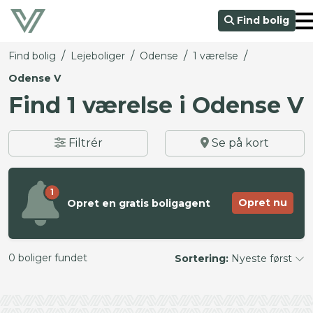
Find bolig
/
/
/
/
Find bolig
Lejeboliger
Odense
1 værelse
Odense V
Find 1 værelse i Odense V
Filtrér
Se på kort
1
Opret nu
Opret en gratis boligagent
0 boliger fundet
Sortering:
Nyeste først
©
OpenStreetMap
contributors ©
CARTO