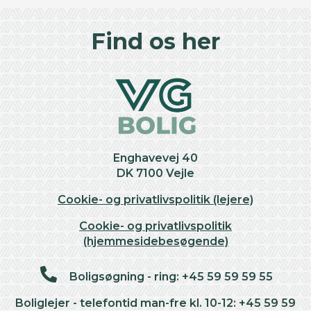
©
OpenStreetMap
contributors ©
CARTO
+
Find os her
−
Enghavevej 40
DK 7100 Vejle
Cookie- og privatlivspolitik (lejere)
Cookie- og privatlivspolitik
(hjemmesidebesøgende)
Boligsøgning - ring: +45 59 59 59 55
Boliglejer - telefontid man-fre kl. 10-12: +45 59 59