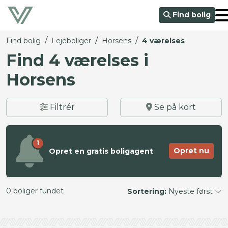
Find bolig
/
/
/
Find bolig
Lejeboliger
Horsens
4 værelses
Find 4 værelses i
Horsens
Filtrér
Se på kort
1
Opret nu
Opret en gratis boligagent
0 boliger fundet
Sortering:
Nyeste først
©
OpenStreetMap
contributors ©
CARTO