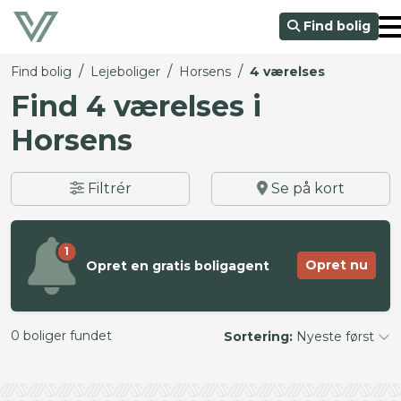
Find bolig
/
/
/
Find bolig
Lejeboliger
Horsens
4 værelses
Find 4 værelses i
Horsens
Filtrér
Se på kort
1
Opret nu
Opret en gratis boligagent
0 boliger fundet
Sortering:
Nyeste først
©
OpenStreetMap
contributors ©
CARTO