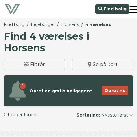
Find bolig
/
/
/
Find bolig
Lejeboliger
Horsens
4 værelses
Find 4 værelses i
Horsens
Filtrér
Se på kort
1
Opret nu
Opret en gratis boligagent
0 boliger fundet
Sortering:
Nyeste først
©
OpenStreetMap
contributors ©
CARTO