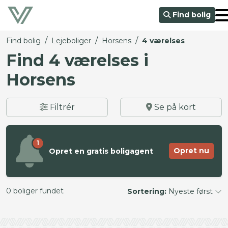
Find bolig
/
/
/
Find bolig
Lejeboliger
Horsens
4 værelses
Find 4 værelses i
Horsens
Filtrér
Se på kort
1
Opret nu
Opret en gratis boligagent
0 boliger fundet
Sortering:
Nyeste først
©
OpenStreetMap
contributors ©
CARTO