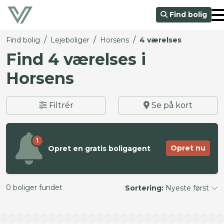
Find bolig
/
/
/
Find bolig
Lejeboliger
Horsens
4 værelses
Find 4 værelses i
Horsens
Filtrér
Se på kort
1
Opret nu
Opret en gratis boligagent
0 boliger fundet
Sortering:
Nyeste først
©
OpenStreetMap
contributors ©
CARTO