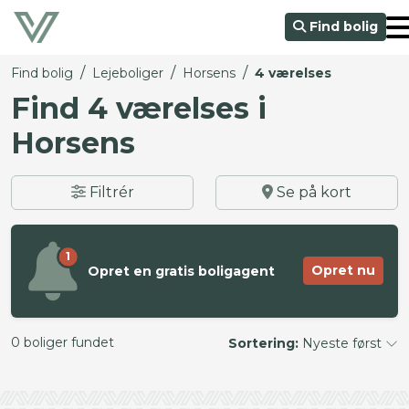
Find bolig
/
/
/
Find bolig
Lejeboliger
Horsens
4 værelses
Find 4 værelses i
Horsens
Filtrér
Se på kort
1
Opret nu
Opret en gratis boligagent
0 boliger fundet
Sortering:
Nyeste først
©
OpenStreetMap
contributors ©
CARTO