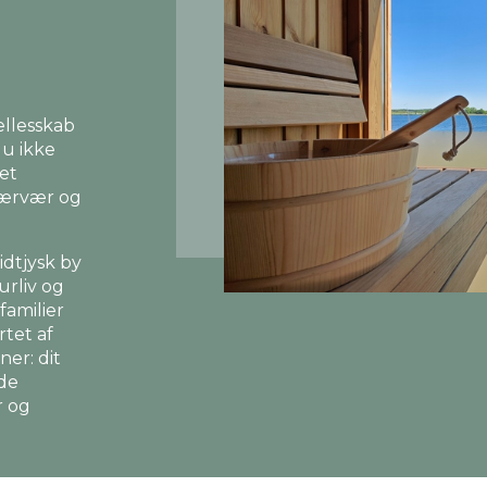
ællesskab
du ikke
 et
nærvær og
dtjysk by
urliv og
familier
rtet af
ner: dit
nde
r og