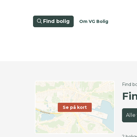
Find bolig
Om VG Bolig
Find bo
Fin
Se på kort
Alle
2 bolig