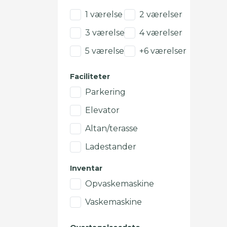
1 værelse
2 værelser
3 værelser
4 værelser
5 værelser
+6 værelser
Faciliteter
Parkering
Elevator
Altan/terasse
Ladestander
Inventar
Opvaskemaskine
Vaskemaskine