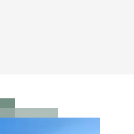
©
OpenStreetMap
contributors ©
CARTO