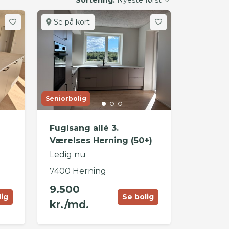
Se på kort
Seniorbolig
Fuglsang allé 3.
Værelses Herning (50+)
Ledig nu
7400 Herning
9.500
lig
Se bolig
kr./md.