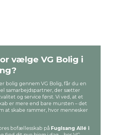
or vælge VG Bolig i
ing?
jer bolig gennem VG Bolig, får du en
nel samarbejdspartner, der sætter
alitet og service først. Vi ved, at et
kab er mere end bare mursten – det
m at skabe rammer, hvor mennesker
ores bofællesskab på
Fuglsang Allé i
g find dit nye hjem i dag – hos VG