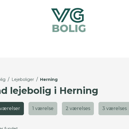
/
/
lig
Lejeboliger
Herning
d lejebolig i Herning
 værelser
1 værelse
2 værelses
3 værelses
er fundet