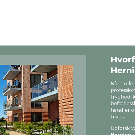
Hvorf
Hern
Når du le
professio
tryghed, kv
bofælless
handler o
trives.
Udforsk v
Herning
o