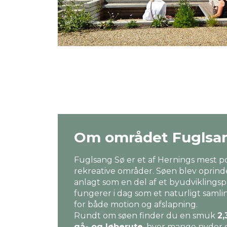
Om området Fuglsa
Fuglsang Sø er et af Hernings mest 
rekreative områder. Søen blev oprind
anlagt som en del af et byudviklingsp
fungerer i dag som et naturligt saml
for både motion og afslapning.
Rundt om søen finder du en smuk
2,
gå- og løberute
, hvor mange nyder d