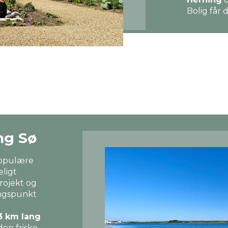
Bolig får 
ng Sø
populære
eligt
rojekt og
ingspunkt
3 km lang
en friske