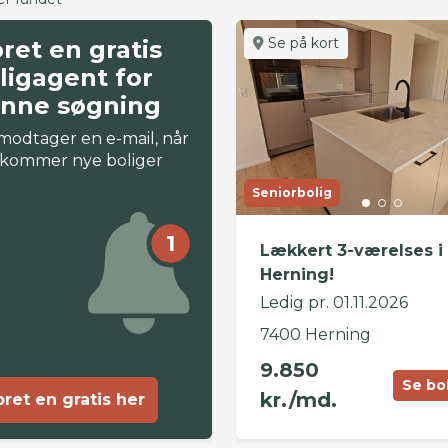
Se på kort
ret en gratis
ligagent for
nne søgning
modtager en e-mail, når
 kommer nye boliger
Seniorbolig
1
Lækkert 3-værelses i
Herning!
Ledig pr. 01.11.2026
7400 Herning
9.850
Se bo
kr./md.
ret en gratis her