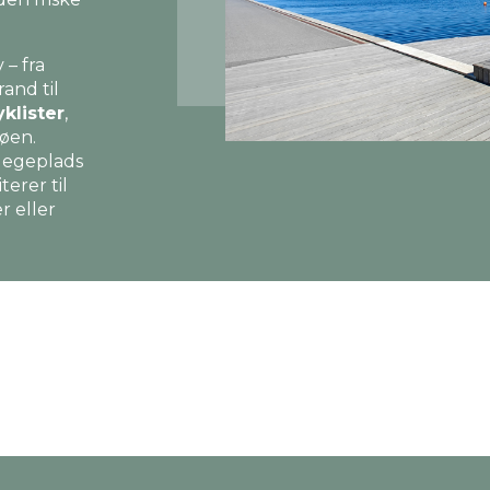
– fra
and til
klister
,
øen.
legeplads
erer til
r eller