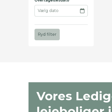
Overtagelsesdato
Ryd filter
+
−
Vores Ledi
lejeboliger i