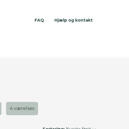
FAQ
Hjælp og kontakt
4 værelses
Sortering:
Nyeste først