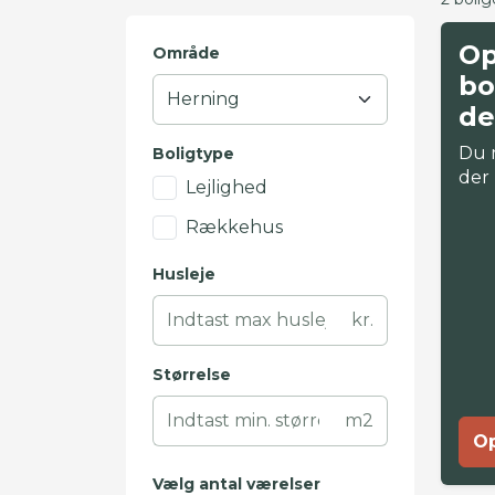
Op
Område
bo
de
Du 
Boligtype
der
Lejlighed
Rækkehus
Husleje
kr.
Størrelse
m2
Op
Vælg antal værelser