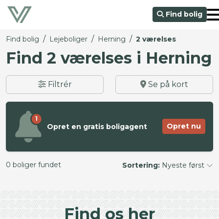
Find bolig
/
/
/
Find bolig
Lejeboliger
Herning
2 værelses
Find 2 værelses i Herning
Filtrér
Se på kort
1
Opret nu
Opret en gratis boligagent
0 boliger fundet
Sortering:
Nyeste først
©
OpenStreetMap
contributors ©
CARTO
+
Find os her
−