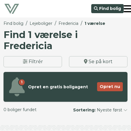
Find bolig
/
/
/
Find bolig
Lejeboliger
Fredericia
1 værelse
Find 1 værelse i
Fredericia
Filtrér
Se på kort
1
Opret nu
Opret en gratis boligagent
0 boliger fundet
Sortering:
Nyeste først
©
OpenStreetMap
contributors ©
CARTO