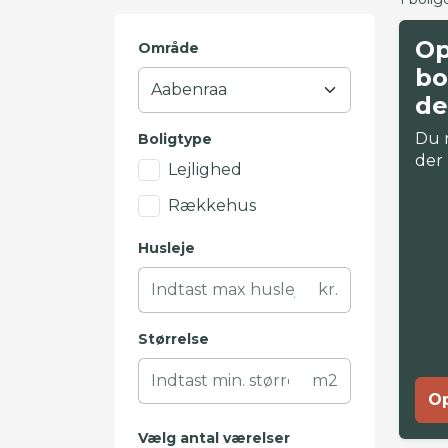
Op
Område
bo
de
Du 
Boligtype
der
Lejlighed
Rækkehus
Husleje
kr.
Størrelse
m2
Op
Vælg antal værelser