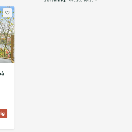
på
lig