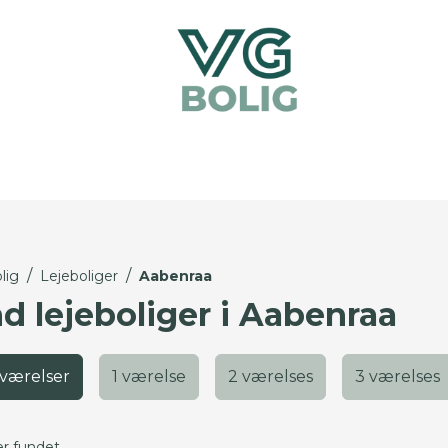
/
/
lig
Lejeboliger
Aabenraa
nd lejeboliger i Aabenraa
 værelser
1 værelse
2 værelses
3 værelses
er fundet