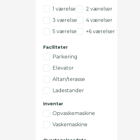
1 værelse
2 værelser
3 værelser
4 værelser
5 værelser
+6 værelser
Faciliteter
Parkering
Elevator
Altan/terasse
Ladestander
Inventar
Opvaskemaskine
Vaskemaskine