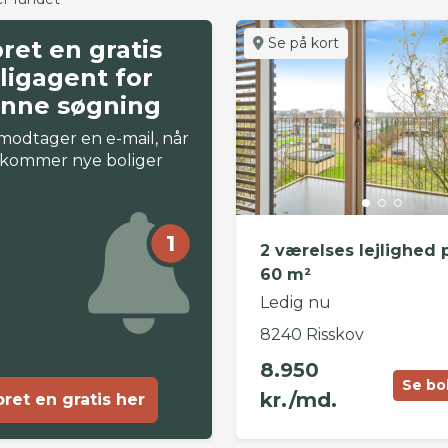
Se på kort
ret en gratis
ligagent for
nne søgning
modtager en e-mail, når
 kommer nye boliger
1
2 værelses lejlighed 
60 m²
Ledig nu
8240 Risskov
8.950
Se bo
kr./md.
ret en gratis her