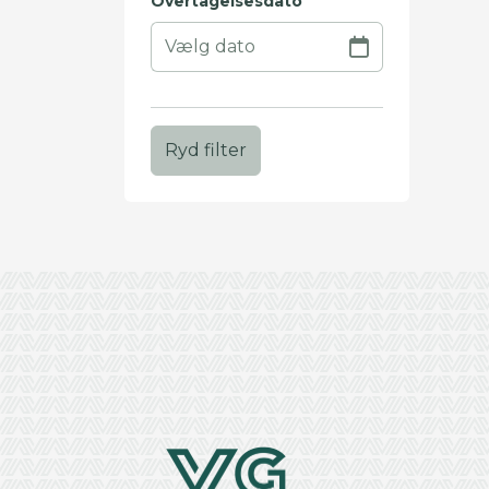
Overtagelsesdato
Ryd filter
+
−