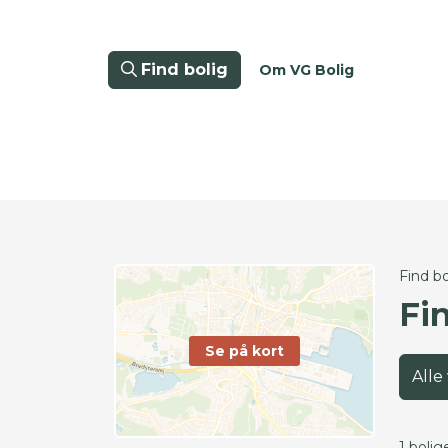
Find bolig
Om VG Bolig
Find bo
Fi
Se på kort
Alle
1 bolig