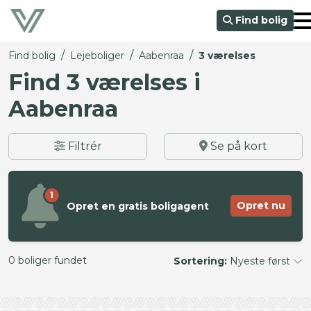
Find bolig
/
/
/
Find bolig
Lejeboliger
Aabenraa
3 værelses
Find 3 værelses i
Aabenraa
Filtrér
Se på kort
1
Opret nu
Opret en gratis boligagent
0 boliger fundet
Sortering:
Nyeste først
©
OpenStreetMap
contributors ©
CARTO