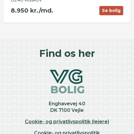
8.950 kr./md.
Se bolig
©
OpenStreetMap
contributors ©
CARTO
+
Find os her
−
Enghavevej 40
DK 7100 Vejle
Cookie- og privatlivspolitik (lejere)
Cookie- og privatlivspolitik