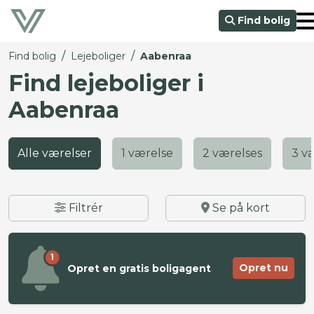
Find bolig
/
/
Find bolig
Lejeboliger
Aabenraa
Find lejeboliger i
Aabenraa
Alle værelser
1 værelse
2 værelses
3 v
Filtrér
Se på kort
1
Opret nu
Opret en gratis boligagent