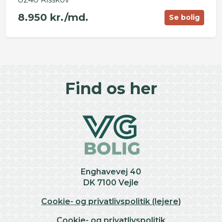
8.950 kr./md.
Se bolig
©
OpenStreetMap
contributors ©
CARTO
+
Find os her
−
Enghavevej 40
DK 7100 Vejle
Cookie- og privatlivspolitik (lejere)
Cookie- og privatlivspolitik