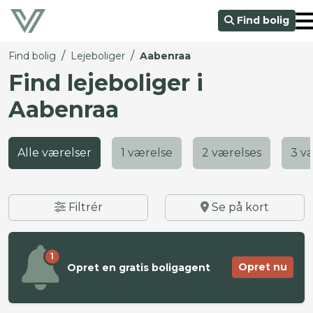
Find bolig
/
/
Find bolig
Lejeboliger
Aabenraa
Find lejeboliger i
Aabenraa
Alle værelser
1 værelse
2 værelses
3 v
Filtrér
Se på kort
1
Opret nu
Opret en gratis boligagent