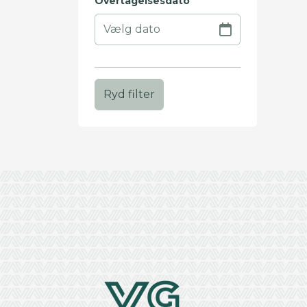
Overtagelsesdato
Ryd filter
+
−