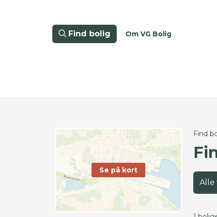
Find bolig
Om VG Bolig
Find bo
Fi
Se på kort
Alle
1 bolig