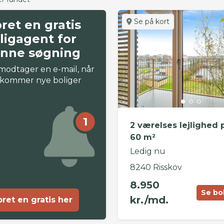
Se på kort
ret en gratis
ligagent for
nne søgning
modtager en e-mail, når
 kommer nye boliger
1
2 værelses lejlighed 
60 m²
Ledig nu
8240 Risskov
8.950
Se bo
kr./md.
ret en gratis her