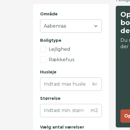
Op
Område
bo
de
Du 
Boligtype
der
Lejlighed
Rækkehus
Husleje
kr.
Størrelse
m2
Op
Vælg antal værelser