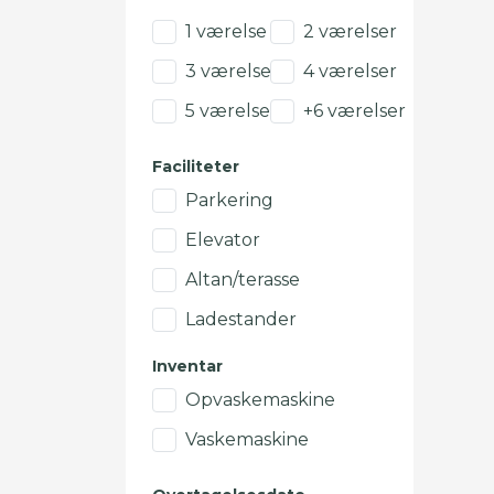
1 værelse
2 værelser
3 værelser
4 værelser
5 værelser
+6 værelser
Faciliteter
Parkering
Elevator
Altan/terasse
Ladestander
Inventar
Opvaskemaskine
Vaskemaskine