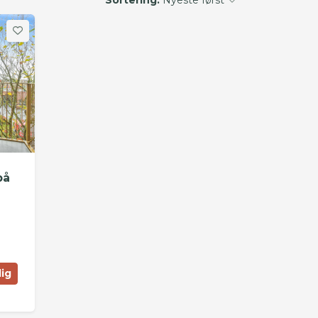
på
lig