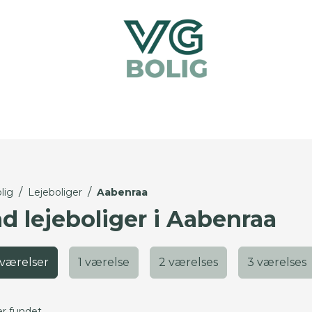
/
/
lig
Lejeboliger
Aabenraa
nd lejeboliger i Aabenraa
 værelser
1 værelse
2 værelses
3 værelses
er fundet