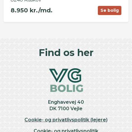
8.950 kr./md.
Se bolig
©
OpenStreetMap
contributors ©
CARTO
+
Find os her
−
Enghavevej 40
DK 7100 Vejle
Cookie- og privatlivspolitik (lejere)
Cookie- og privatlivspolitik