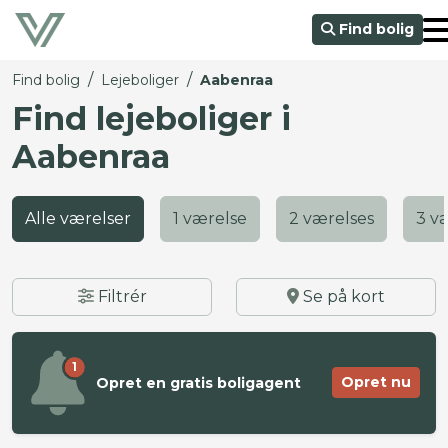
Find bolig
/
/
Find bolig
Lejeboliger
Aabenraa
Find lejeboliger i
Aabenraa
Alle værelser
1 værelse
2 værelses
3 v
Filtrér
Se på kort
1
Opret nu
Opret en gratis boligagent