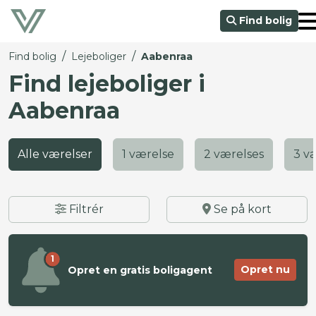
Find bolig
/
/
Find bolig
Lejeboliger
Aabenraa
Find lejeboliger i
Aabenraa
Alle værelser
1 værelse
2 værelses
3 v
Filtrér
Se på kort
1
Opret nu
Opret en gratis boligagent