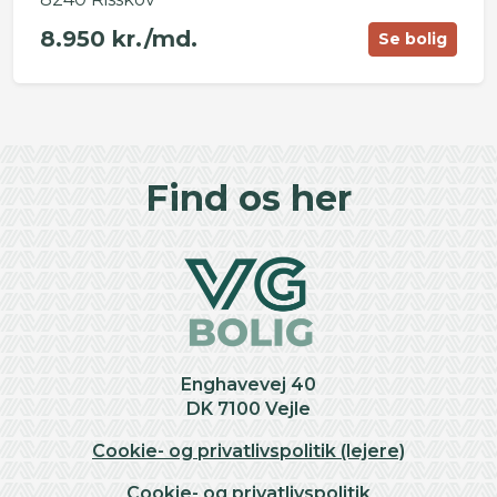
8.950 kr./md.
Se bolig
©
OpenStreetMap
contributors ©
CARTO
+
Find os her
−
Enghavevej 40
DK 7100 Vejle
Cookie- og privatlivspolitik (lejere)
Cookie- og privatlivspolitik