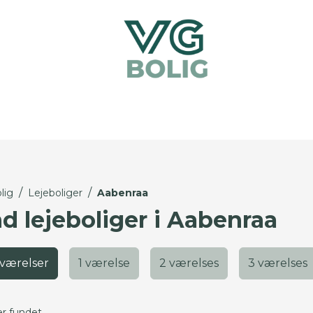
/
/
lig
Lejeboliger
Aabenraa
nd lejeboliger i Aabenraa
 værelser
1 værelse
2 værelses
3 værelses
er fundet