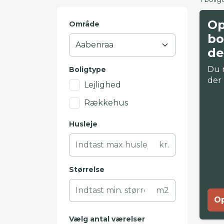
Op
Område
bo
de
Du 
Boligtype
der
Lejlighed
Rækkehus
Husleje
kr.
Størrelse
m2
Op
Vælg antal værelser