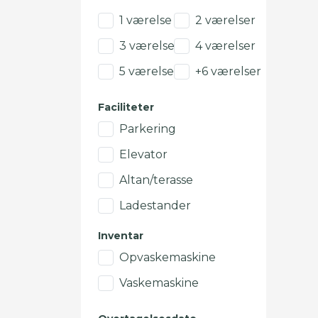
1 værelse
2 værelser
3 værelser
4 værelser
5 værelser
+6 værelser
Faciliteter
Parkering
Elevator
Altan/terasse
Ladestander
Inventar
Opvaskemaskine
Vaskemaskine