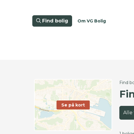
Find bolig
Om VG Bolig
Find bo
Fi
Se på kort
Alle
1 bolig