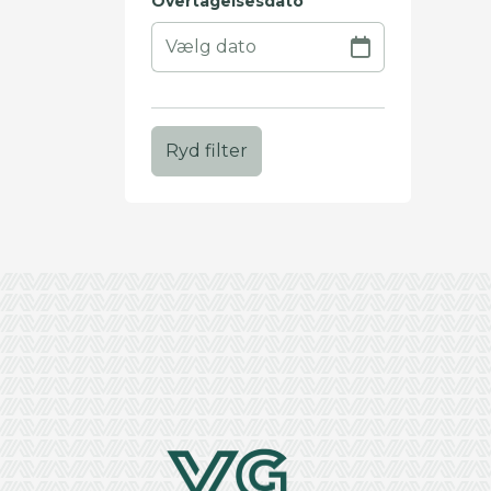
Overtagelsesdato
Ryd filter
+
−