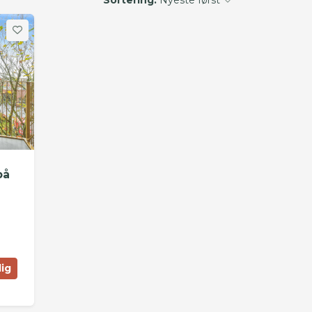
på
lig