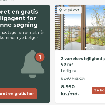
Se på kort
ret en gratis
ligagent for
nne søgning
modtager en e-mail, når
 kommer nye boliger
1
2 værelses lejlighed 
60 m²
Ledig nu
8240 Risskov
8.950
Se bo
kr./md.
ret en gratis her