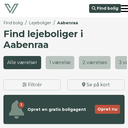
Find bolig
/
/
Find bolig
Lejeboliger
Aabenraa
Find lejeboliger i
Aabenraa
Alle værelser
1 værelse
2 værelses
3 v
Filtrér
Se på kort
1
Opret nu
Opret en gratis boligagent