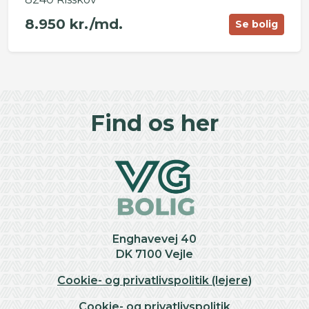
8.950 kr./md.
Se bolig
©
OpenStreetMap
contributors ©
CARTO
+
Find os her
−
Enghavevej 40
DK 7100 Vejle
Cookie- og privatlivspolitik (lejere)
Cookie- og privatlivspolitik