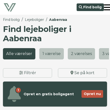
Find bolig
/
/
Find bolig
Lejeboliger
Aabenraa
Find lejeboliger i
Aabenraa
Alle værelser
1 værelse
2 værelses
3 v
Filtrér
Se på kort
1
Opret nu
Opret en gratis boligagent