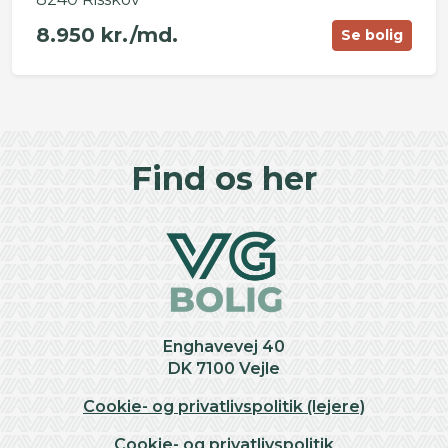
8.950 kr./md.
Se bolig
©
OpenStreetMap
contributors ©
CARTO
+
Find os her
−
Enghavevej 40
DK 7100 Vejle
Cookie- og privatlivspolitik (lejere)
Cookie- og privatlivspolitik