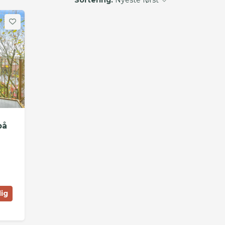
på
lig