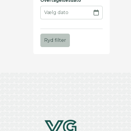
Overtagelsesdato
Ryd filter
+
−