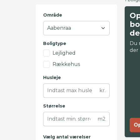
Op
Område
bo
de
Du 
Boligtype
der
Lejlighed
Rækkehus
Husleje
kr.
Størrelse
m2
Op
Vælg antal værelser