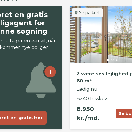
Se på kort
ret en gratis
ligagent for
nne søgning
modtager en e-mail, når
 kommer nye boliger
1
2 værelses lejlighed 
60 m²
Ledig nu
8240 Risskov
8.950
Se bo
kr./md.
ret en gratis her