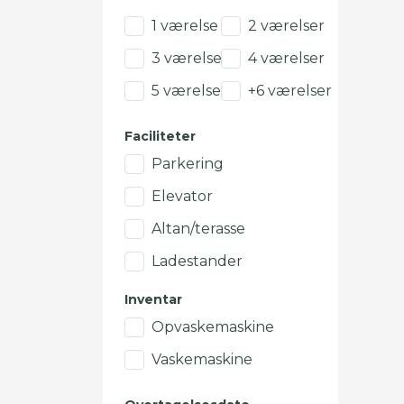
1 værelse
2 værelser
3 værelser
4 værelser
5 værelser
+6 værelser
Faciliteter
Parkering
Elevator
Altan/terasse
Ladestander
Inventar
Opvaskemaskine
Vaskemaskine