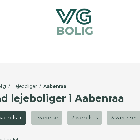
/
/
lig
Lejeboliger
Aabenraa
nd lejeboliger i Aabenraa
 værelser
1 værelse
2 værelses
3 værelses
er fundet