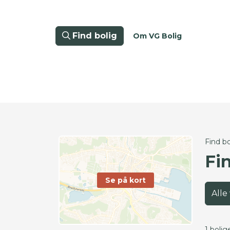
Find bolig
Om VG Bolig
Find bo
Fi
Se på kort
Alle
1 bolig