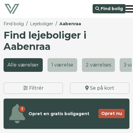
Find bolig
/
/
Find bolig
Lejeboliger
Aabenraa
Find lejeboliger i
Aabenraa
Alle værelser
1 værelse
2 værelses
3 v
Filtrér
Se på kort
1
Opret nu
Opret en gratis boligagent