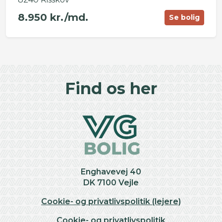
8.950 kr./md.
Se bolig
©
OpenStreetMap
contributors ©
CARTO
+
Find os her
−
Enghavevej 40
DK 7100 Vejle
Cookie- og privatlivspolitik (lejere)
Cookie- og privatlivspolitik