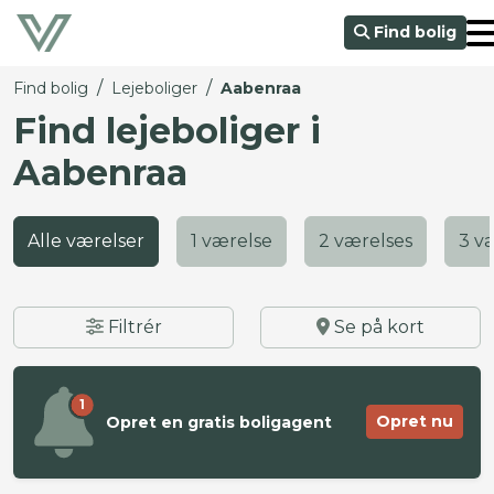
Find bolig
/
/
Find bolig
Lejeboliger
Aabenraa
Find lejeboliger i
Aabenraa
Alle værelser
1 værelse
2 værelses
3 v
Filtrér
Se på kort
1
Opret nu
Opret en gratis boligagent