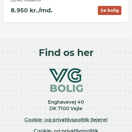
8.950 kr./md.
Se bolig
©
OpenStreetMap
contributors ©
CARTO
+
Find os her
−
Enghavevej 40
DK 7100 Vejle
Cookie- og privatlivspolitik (lejere)
Cookie- og privatlivspolitik