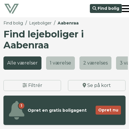
Find bolig
/
/
Find bolig
Lejeboliger
Aabenraa
Find lejeboliger i
Aabenraa
Alle værelser
1 værelse
2 værelses
3 v
Filtrér
Se på kort
1
Opret nu
Opret en gratis boligagent