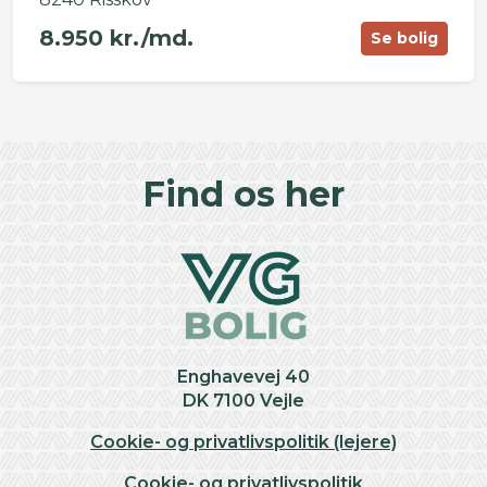
8.950 kr./md.
Se bolig
©
OpenStreetMap
contributors ©
CARTO
+
Find os her
−
Enghavevej 40
DK 7100 Vejle
Cookie- og privatlivspolitik (lejere)
Cookie- og privatlivspolitik