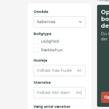
Op
Område
bo
de
Du 
Boligtype
der
Lejlighed
Rækkehus
Husleje
kr.
Størrelse
m2
Op
Vælg antal værelser