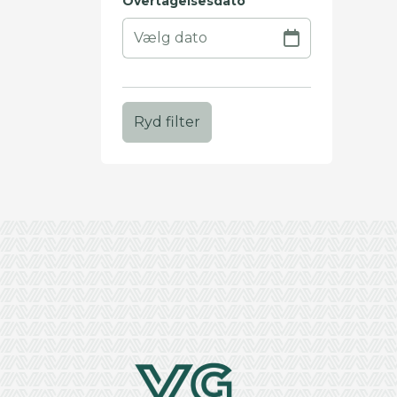
Overtagelsesdato
Ryd filter
+
−