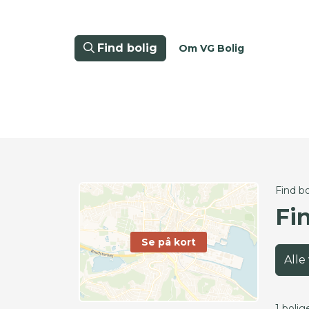
Find bolig
Om VG Bolig
Find bo
Fi
Se på kort
Alle
1 bolig