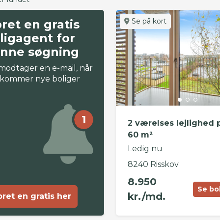
Se på kort
ret en gratis
ligagent for
nne søgning
modtager en e-mail, når
 kommer nye boliger
1
2 værelses lejlighed 
60 m²
Ledig nu
8240 Risskov
8.950
Se bo
kr./md.
ret en gratis her