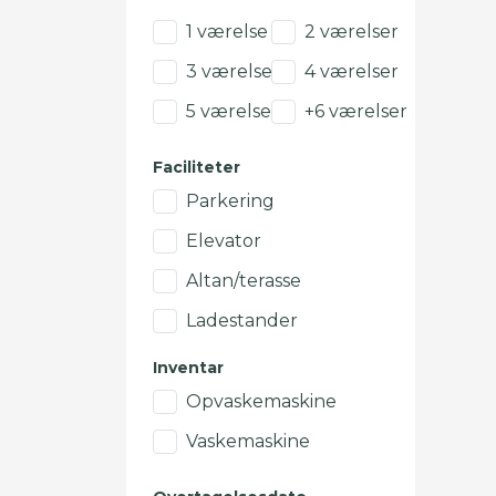
1 værelse
2 værelser
3 værelser
4 værelser
5 værelser
+6 værelser
Faciliteter
Parkering
Elevator
Altan/terasse
Ladestander
Inventar
Opvaskemaskine
Vaskemaskine