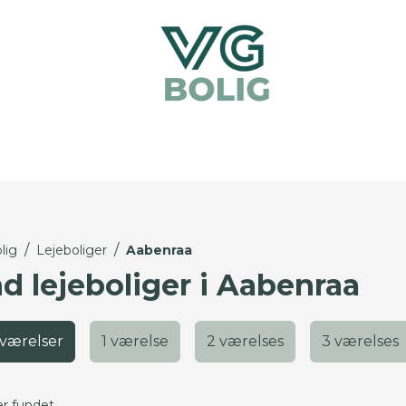
/
/
lig
Lejeboliger
Aabenraa
nd lejeboliger i Aabenraa
 værelser
1 værelse
2 værelses
3 værelses
er fundet