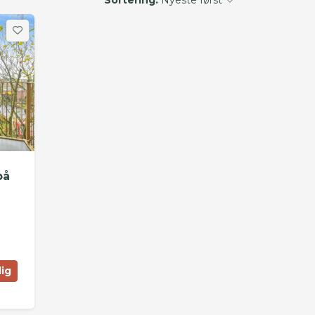
på
lig