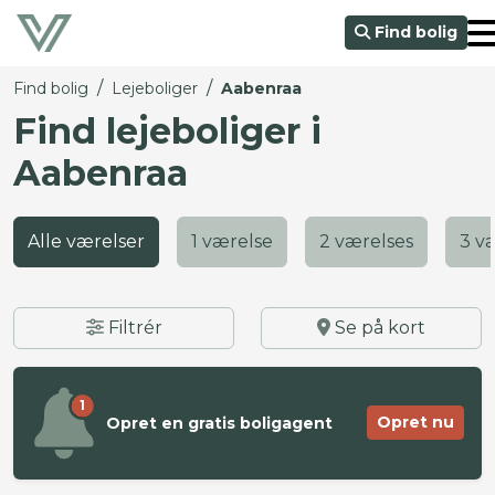
Find bolig
/
/
Find bolig
Lejeboliger
Aabenraa
Find lejeboliger i
Aabenraa
Alle værelser
1 værelse
2 værelses
3 v
Filtrér
Se på kort
1
Opret nu
Opret en gratis boligagent