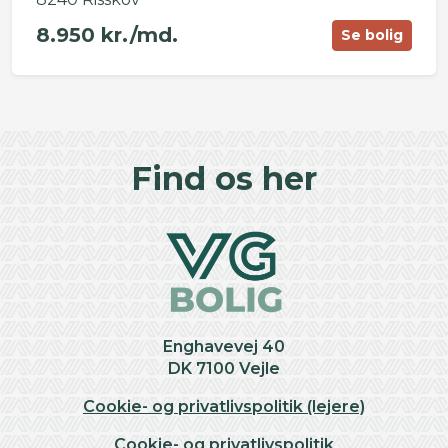
8.950 kr./md.
Se bolig
©
OpenStreetMap
contributors ©
CARTO
+
Find os her
−
Enghavevej 40
DK 7100 Vejle
Cookie- og privatlivspolitik (lejere)
Cookie- og privatlivspolitik