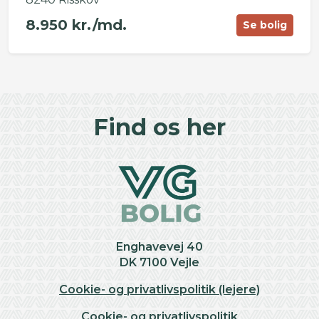
8.950 kr./md.
Se bolig
©
OpenStreetMap
contributors ©
CARTO
+
Find os her
−
Enghavevej 40
DK 7100 Vejle
Cookie- og privatlivspolitik (lejere)
Cookie- og privatlivspolitik