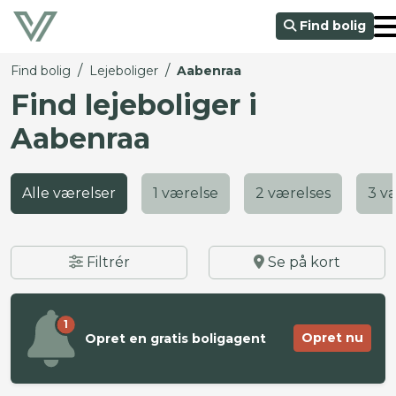
Find bolig
/
/
Find bolig
Lejeboliger
Aabenraa
Find lejeboliger i
Aabenraa
Alle værelser
1 værelse
2 værelses
3 v
Filtrér
Se på kort
1
Opret nu
Opret en gratis boligagent