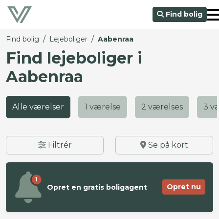
Find bolig
/
/
Find bolig
Lejeboliger
Aabenraa
Find lejeboliger i
Aabenraa
Alle værelser
1 værelse
2 værelses
3 v
Filtrér
Se på kort
1
Opret nu
Opret en gratis boligagent