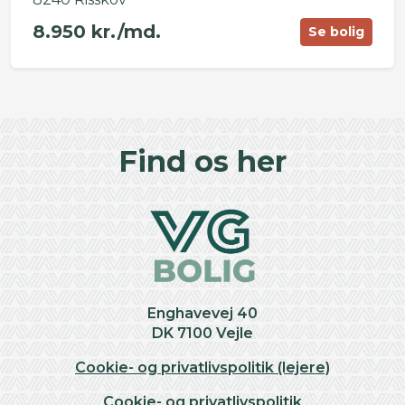
8.950 kr./md.
Se bolig
©
OpenStreetMap
contributors ©
CARTO
+
Find os her
−
Enghavevej 40
DK 7100 Vejle
Cookie- og privatlivspolitik (lejere)
Cookie- og privatlivspolitik