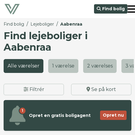
Find bolig
/
/
Find bolig
Lejeboliger
Aabenraa
Find lejeboliger i
Aabenraa
Alle værelser
1 værelse
2 værelses
3 v
Filtrér
Se på kort
1
Opret nu
Opret en gratis boligagent