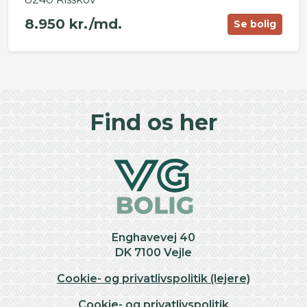
8.950 kr./md.
Se bolig
©
OpenStreetMap
contributors ©
CARTO
+
Find os her
−
Enghavevej 40
DK 7100 Vejle
Cookie- og privatlivspolitik (lejere)
Cookie- og privatlivspolitik