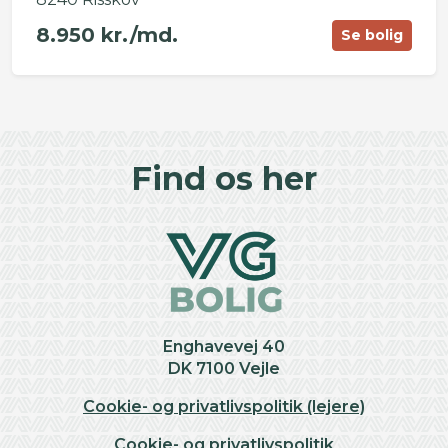
8.950 kr./md.
Se bolig
©
OpenStreetMap
contributors ©
CARTO
+
Find os her
−
Enghavevej 40
DK 7100 Vejle
Cookie- og privatlivspolitik (lejere)
Cookie- og privatlivspolitik