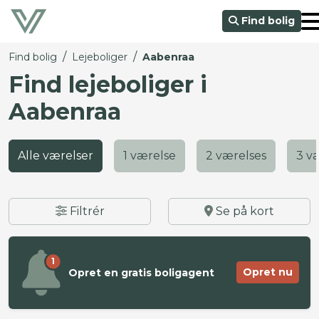
Find bolig
/
/
Find bolig
Lejeboliger
Aabenraa
Find lejeboliger i
Aabenraa
Alle værelser
1 værelse
2 værelses
3 v
Filtrér
Se på kort
1
Opret nu
Opret en gratis boligagent