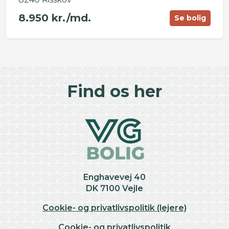
8.950 kr./md.
Se bolig
©
OpenStreetMap
contributors ©
CARTO
+
Find os her
−
Enghavevej 40
DK 7100 Vejle
Cookie- og privatlivspolitik (lejere)
Cookie- og privatlivspolitik