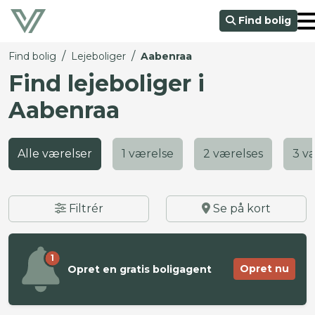
Find bolig
/
/
Find bolig
Lejeboliger
Aabenraa
Find lejeboliger i
Aabenraa
Alle værelser
1 værelse
2 værelses
3 v
Filtrér
Se på kort
1
Opret nu
Opret en gratis boligagent