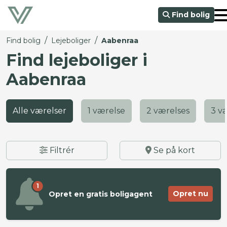
Find bolig
/
/
Find bolig
Lejeboliger
Aabenraa
Find lejeboliger i
Aabenraa
Alle værelser
1 værelse
2 værelses
3 v
Filtrér
Se på kort
1
Opret nu
Opret en gratis boligagent