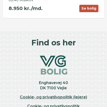
8.950 kr./md.
Se bolig
©
OpenStreetMap
contributors ©
CARTO
+
Find os her
−
Enghavevej 40
DK 7100 Vejle
Cookie- og privatlivspolitik (lejere)
Cookie- og privatlivspolitik