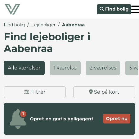
Find bolig
/
/
Find bolig
Lejeboliger
Aabenraa
Find lejeboliger i
Aabenraa
Alle værelser
1 værelse
2 værelses
3 v
Filtrér
Se på kort
1
Opret nu
Opret en gratis boligagent