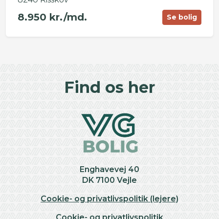
8.950 kr./md.
Se bolig
©
OpenStreetMap
contributors ©
CARTO
+
Find os her
−
Enghavevej 40
DK 7100 Vejle
Cookie- og privatlivspolitik (lejere)
Cookie- og privatlivspolitik