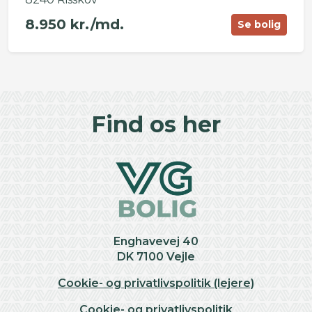
8.950 kr./md.
Se bolig
©
OpenStreetMap
contributors ©
CARTO
+
Find os her
−
Enghavevej 40
DK 7100 Vejle
Cookie- og privatlivspolitik (lejere)
Cookie- og privatlivspolitik