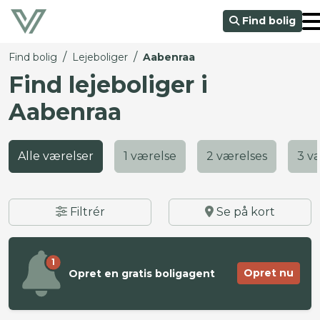
Find bolig
/
/
Find bolig
Lejeboliger
Aabenraa
Find lejeboliger i
Aabenraa
Alle værelser
1 værelse
2 værelses
3 v
Filtrér
Se på kort
1
Opret nu
Opret en gratis boligagent