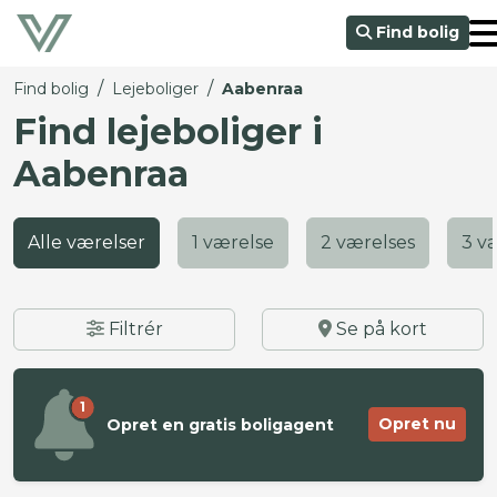
Find bolig
/
/
Find bolig
Lejeboliger
Aabenraa
Find lejeboliger i
Aabenraa
Alle værelser
1 værelse
2 værelses
3 v
Filtrér
Se på kort
1
Opret nu
Opret en gratis boligagent