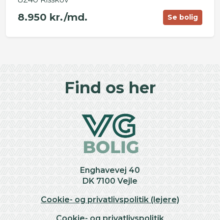
8.950 kr./md.
Se bolig
©
OpenStreetMap
contributors ©
CARTO
+
Find os her
−
Enghavevej 40
DK 7100 Vejle
Cookie- og privatlivspolitik (lejere)
Cookie- og privatlivspolitik