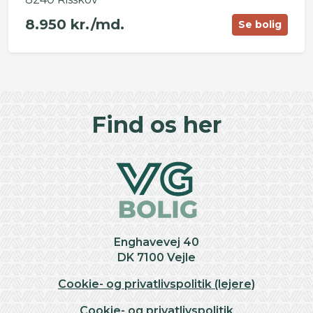
8.950 kr./md.
Se bolig
©
OpenStreetMap
contributors ©
CARTO
+
Find os her
−
Enghavevej 40
DK 7100 Vejle
Cookie- og privatlivspolitik (lejere)
Cookie- og privatlivspolitik