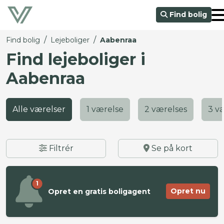
Find bolig
/
/
Find bolig
Lejeboliger
Aabenraa
Find lejeboliger i
Aabenraa
Alle værelser
1 værelse
2 værelses
3 v
Filtrér
Se på kort
1
Opret nu
Opret en gratis boligagent