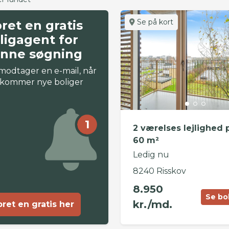
Se på kort
ret en gratis
ligagent for
nne søgning
modtager en e-mail, når
 kommer nye boliger
1
2 værelses lejlighed 
60 m²
Ledig nu
8240 Risskov
8.950
Se bo
kr./md.
ret en gratis her