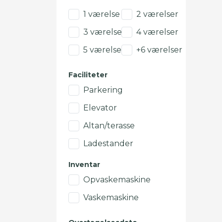
1 værelse
2 værelser
3 værelser
4 værelser
5 værelser
+6 værelser
Faciliteter
Parkering
Elevator
Altan/terasse
Ladestander
Inventar
Opvaskemaskine
Vaskemaskine