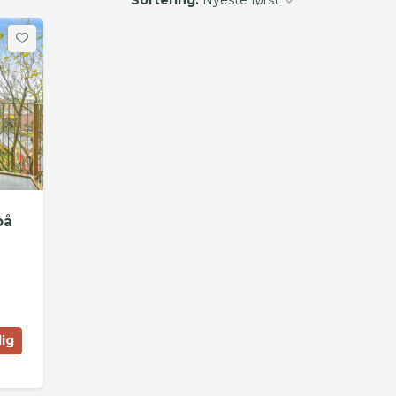
på
lig