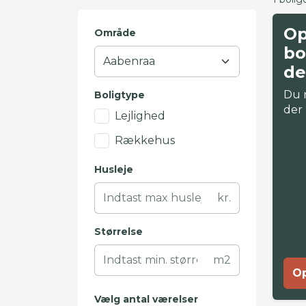
Op
Område
bo
de
Du 
Boligtype
der
Lejlighed
Rækkehus
Husleje
kr.
Størrelse
m2
Op
Vælg antal værelser