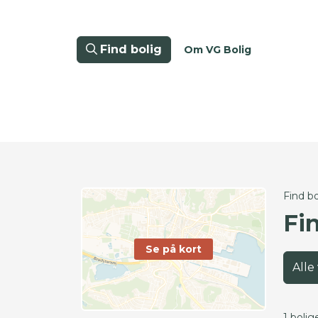
Find bolig
Om VG Bolig
Find bo
Fi
Se på kort
Alle
1 bolig