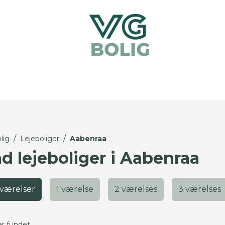
/
/
lig
Lejeboliger
Aabenraa
nd lejeboliger i Aabenraa
 værelser
1 værelse
2 værelses
3 værelses
er fundet