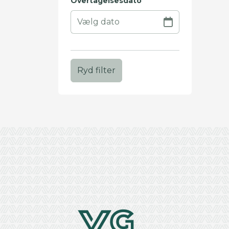
Overtagelsesdato
Ryd filter
+
−