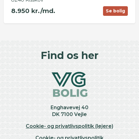
8.950 kr./md.
Se bolig
©
OpenStreetMap
contributors ©
CARTO
+
Find os her
−
Enghavevej 40
DK 7100 Vejle
Cookie- og privatlivspolitik (lejere)
Cookie- og privatlivspolitik