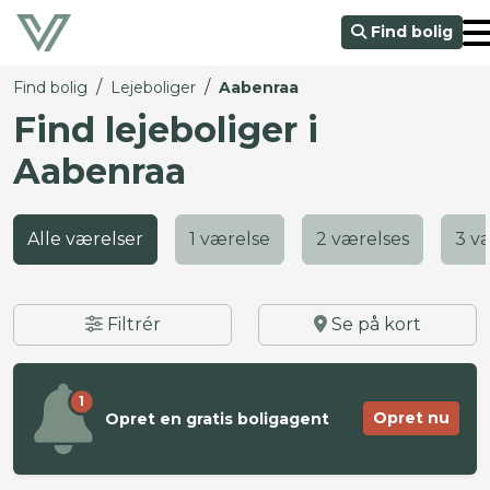
Find bolig
/
/
Find bolig
Lejeboliger
Aabenraa
Find lejeboliger i
Aabenraa
Alle værelser
1 værelse
2 værelses
3 v
Filtrér
Se på kort
1
Opret nu
Opret en gratis boligagent