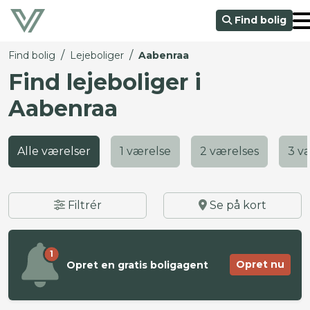
Find bolig
/
/
Find bolig
Lejeboliger
Aabenraa
Find lejeboliger i
Aabenraa
Alle værelser
1 værelse
2 værelses
3 v
Filtrér
Se på kort
1
Opret nu
Opret en gratis boligagent