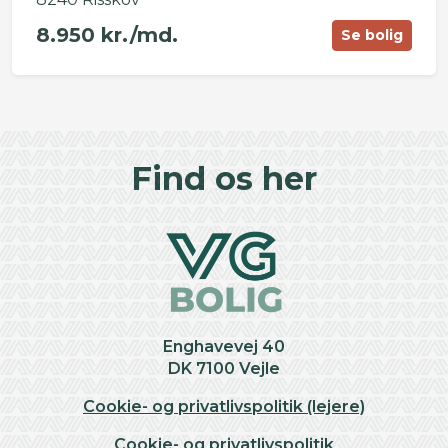
8.950 kr./md.
Se bolig
©
OpenStreetMap
contributors ©
CARTO
+
Find os her
−
Enghavevej 40
DK 7100 Vejle
Cookie- og privatlivspolitik (lejere)
Cookie- og privatlivspolitik