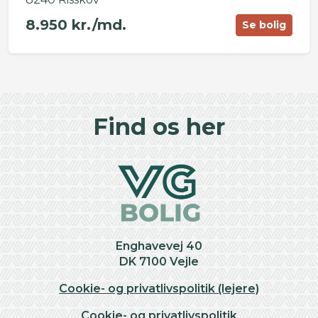
8.950 kr./md.
Se bolig
©
OpenStreetMap
contributors ©
CARTO
+
Find os her
−
Enghavevej 40
DK 7100 Vejle
Cookie- og privatlivspolitik (lejere)
Cookie- og privatlivspolitik