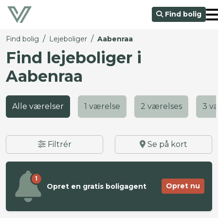
Find bolig
/
/
Find bolig
Lejeboliger
Aabenraa
Find lejeboliger i
Aabenraa
Alle værelser
1 værelse
2 værelses
3 v
Filtrér
Se på kort
1
Opret nu
Opret en gratis boligagent