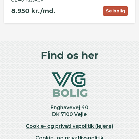
8.950 kr./md.
Se bolig
©
OpenStreetMap
contributors ©
CARTO
+
Find os her
−
Enghavevej 40
DK 7100 Vejle
Cookie- og privatlivspolitik (lejere)
Cookie- og privatlivspolitik