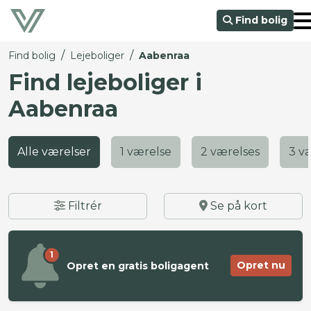
Find bolig
/
/
Find bolig
Lejeboliger
Aabenraa
Find lejeboliger i
Aabenraa
Alle værelser
1 værelse
2 værelses
3 v
Filtrér
Se på kort
1
Opret nu
Opret en gratis boligagent