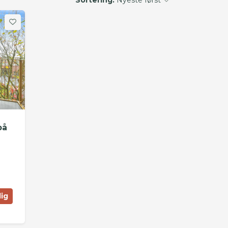
på
lig