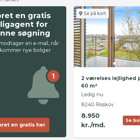
Se på kort
ret en gratis
ligagent for
nne søgning
modtager en e-mail, når
 kommer nye boliger
1
2 værelses lejlighed 
60 m²
Ledig nu
8240 Risskov
8.950
Se bo
kr./md.
ret en gratis her