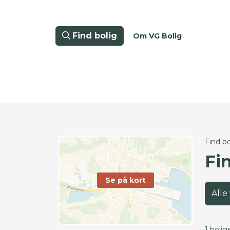
Find bolig
Om VG Bolig
Find bo
Fi
Se på kort
Alle
1 bolig