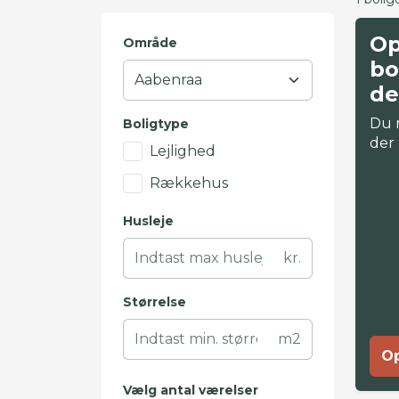
Op
Område
bo
de
Du 
Boligtype
der
Lejlighed
Rækkehus
Husleje
kr.
Størrelse
m2
Op
Vælg antal værelser