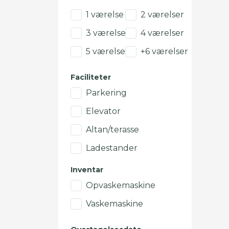
1 værelse
2 værelser
3 værelser
4 værelser
5 værelser
+6 værelser
Faciliteter
Parkering
Elevator
Altan/terasse
Ladestander
Inventar
Opvaskemaskine
Vaskemaskine