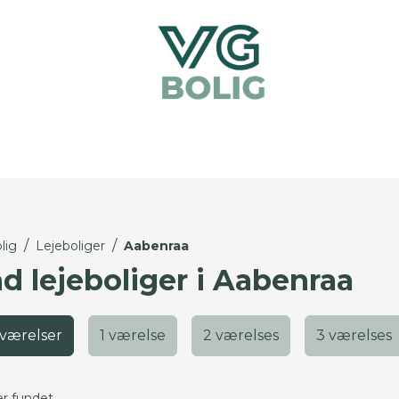
/
/
lig
Lejeboliger
Aabenraa
nd lejeboliger i Aabenraa
 værelser
1 værelse
2 værelses
3 værelses
er fundet