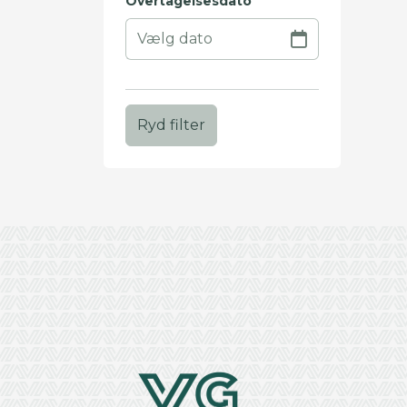
Overtagelsesdato
Ryd filter
+
−