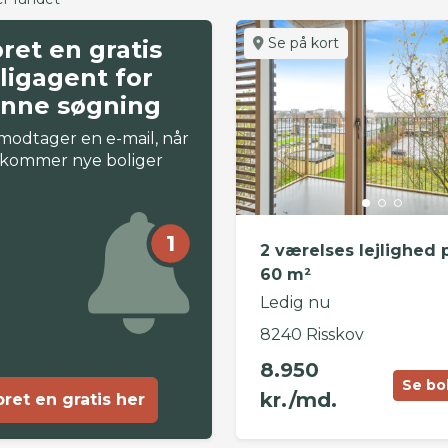
Se på kort
ret en gratis
ligagent for
nne søgning
modtager en e-mail, når
 kommer nye boliger
1
2 værelses lejlighed 
60 m²
Ledig nu
8240 Risskov
8.950
Se bo
kr./md.
ret en gratis her