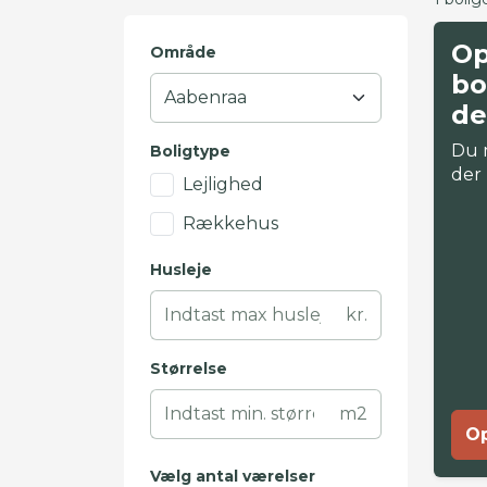
Op
Område
bo
de
Du 
Boligtype
der
Lejlighed
Rækkehus
Husleje
kr.
Størrelse
m2
Op
Vælg antal værelser