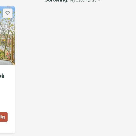
på
lig