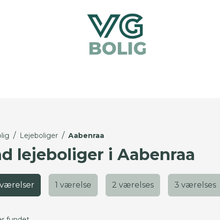
/
/
lig
Lejeboliger
Aabenraa
nd lejeboliger i Aabenraa
 værelser
1 værelse
2 værelses
3 værelses
er fundet