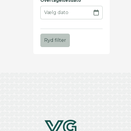
Overtagelsesdato
Ryd filter
+
−