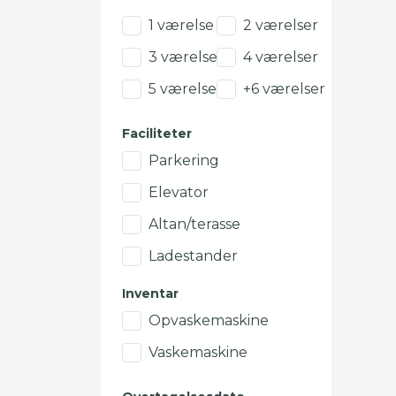
1 værelse
2 værelser
3 værelser
4 værelser
5 værelser
+6 værelser
Faciliteter
Parkering
Elevator
Altan/terasse
Ladestander
Inventar
Opvaskemaskine
Vaskemaskine