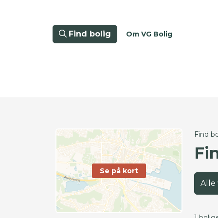
Find bolig
Om VG Bolig
Find bo
Fi
Se på kort
Alle
1 bolig