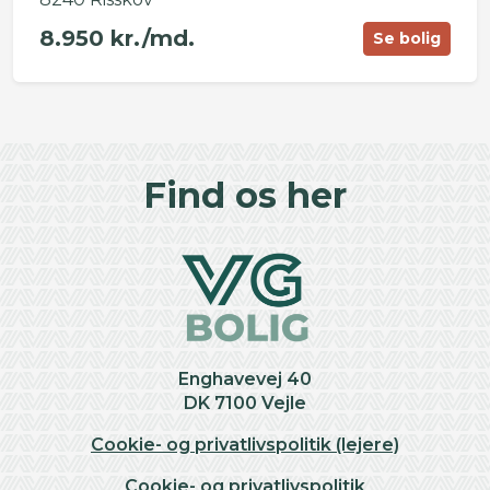
8.950 kr./md.
Se bolig
©
OpenStreetMap
contributors ©
CARTO
+
Find os her
−
Enghavevej 40
DK 7100 Vejle
Cookie- og privatlivspolitik (lejere)
Cookie- og privatlivspolitik