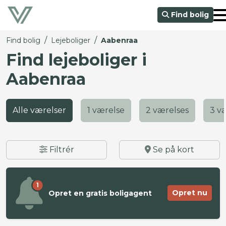
Find bolig
/
/
Find bolig
Lejeboliger
Aabenraa
Find lejeboliger i
Aabenraa
Alle værelser
1 værelse
2 værelses
3 v
Filtrér
Se på kort
1
Opret nu
Opret en gratis boligagent