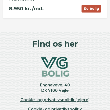
8.950 kr./md.
Se bolig
©
OpenStreetMap
contributors ©
CARTO
+
Find os her
−
Enghavevej 40
DK 7100 Vejle
Cookie- og privatlivspolitik (lejere)
Cookie- og privatlivspolitik